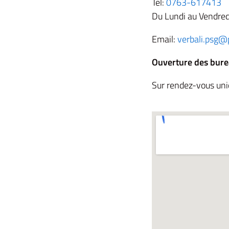
Tel:
0763-617413
Du Lundi au Vendre
Email:
verbali.psg@p
Ouverture des bure
Sur rendez-vous un